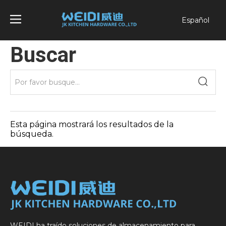
Español
English
Buscar
العربية
Français
Pусский
Português
Esta página mostrará los resultados de la
búsqueda.
WEIDI ha traído soluciones de almacenamiento para