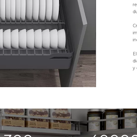
r
d
C
i
i
El
di
y