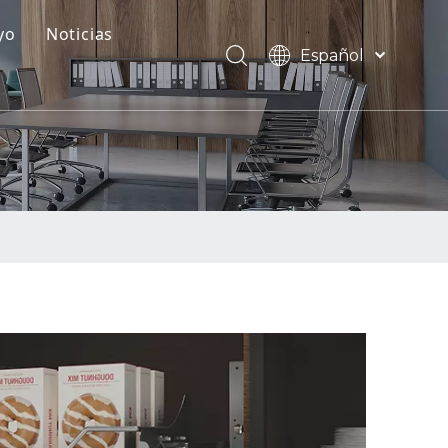
yo
Noticias
Español
Descargas y preguntas frecuentes
English
العربية
Video
Français
Pусский
Português