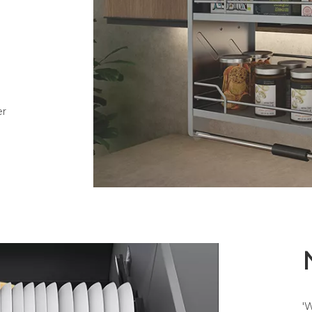
a
er
'W