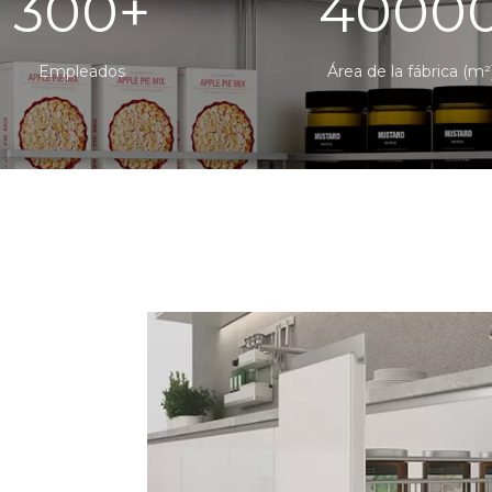
300
+
4000
Empleados
Área de la fábrica (m²