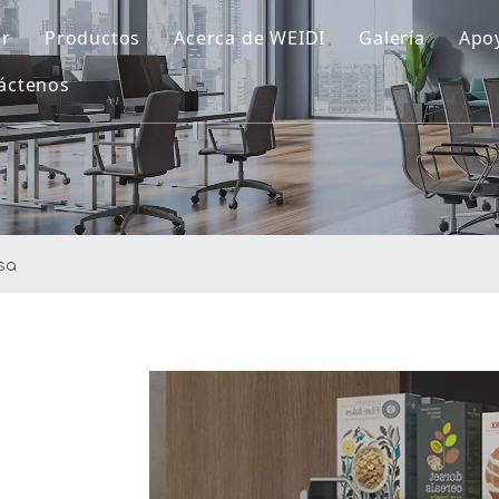
r
Productos
Acerca de WEIDI
Galería
Apo
áctenos
Colecciones de cocina
Perfil de la empresa
Colecciones de Vestuario
nuestro honor
Centro R
esa