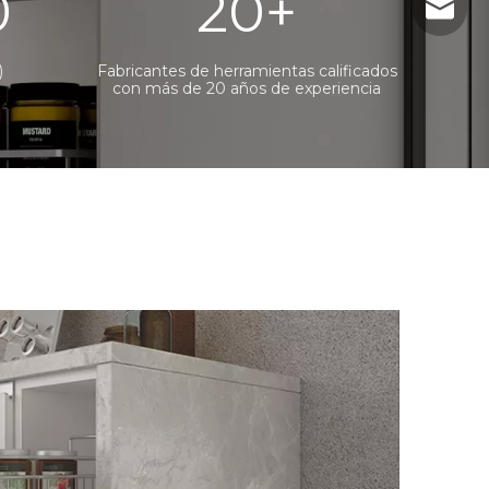
0
20
+
sales@j
)
Fabricantes de herramientas calificados
con más de 20 años de experiencia