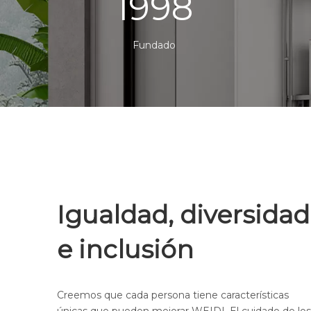
1998
Fundado
Igualdad, diversidad
e inclusión
Creemos que cada persona tiene características
únicas que pueden mejorar WEIDI. El cuidado de los