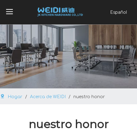
Español
English
العربية
Français
Pусский
Português
Hogar
/
Acerca de WEIDI
/
nuestro honor
nuestro honor