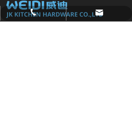
sales@jkkhardware.com.cn
+86-13929942009
WEIDI ha traído soluciones de almacenamiento para
muchas casas de ensueño con excelente diseño y
función, y productos duraderos, económicos, ecológicos y
sostenibles.
Suscribirse
enlaces rápidos
productos
Contáctenos