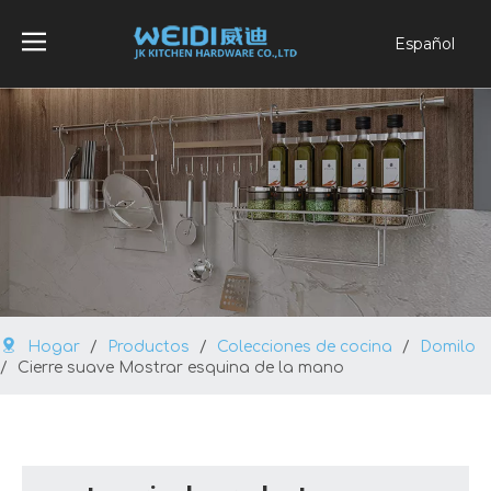
Español
English
العربية
Français
Pусский
Português
Hogar
/
Productos
/
Colecciones de cocina
/
Domilo
/
Cierre suave Mostrar esquina de la mano