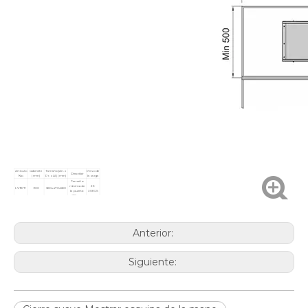
Artículo
Gabinete
Tamaño (An. x
Peso de
Describir
No.
(mm)
Pr. x Al.) (mm)
la carga
Tamaño
mínimo de
25-
LVT871
900
680x470x580
la puerta:
30KGS
430 mm
Anterior:
Siguiente: